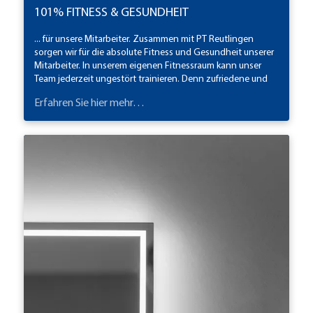
101% FITNESS & GESUNDHEIT
... für unsere Mitarbeiter. Zusammen mit PT Reutlingen
sorgen wir für die absolute Fitness und Gesundheit unserer
Mitarbeiter. In unserem eigenen Fitnessraum kann unser
Team jederzeit ungestört trainieren. Denn zufriedene und
gesunde Mitarbeiter sind für unseren Betrieb das
Erfahren Sie hier mehr…
Wichtigste.